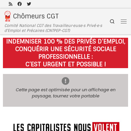
Passer au contenu
Chômeurs CGT
Search
Comité National CGT des Travailleur·euse·s Privé·e·s
d'Emploi et Précaires (CNTPEP-CGT)
INDEMNISER 100 % DES PRIVÉS D’EMPLOI,
CONQUÉRIR UNE SÉCURITÉ SOCIALE
PROFESSIONNELLE :
C’EST URGENT ET POSSIBLE !
Cette page est optimisée pour un affichage en
paysage, tournez votre portable