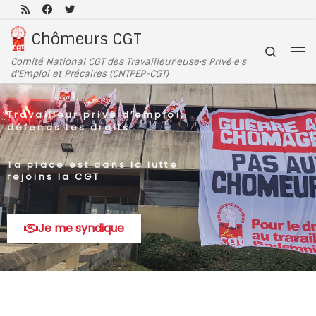
Passer au contenu
Chômeurs CGT
Search
Comité National CGT des Travailleur·euse·s Privé·e·s
d'Emploi et Précaires (CNTPEP-CGT)
Travailleur privé d’emploi,
défends tes droits
Ta place est dans la lutte
rejoins la CGT
Je me syndique