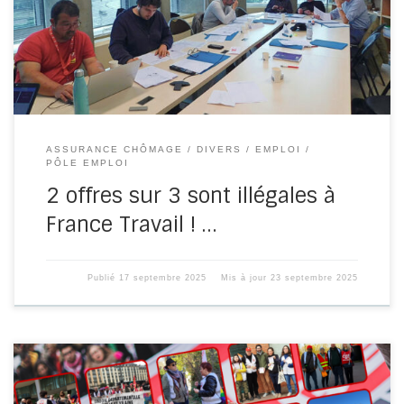
d’emploi et précaires […]
ASSURANCE CHÔMAGE
DIVERS
EMPLOI
PÔLE EMPLOI
2 offres sur 3 sont illégales à
France Travail ! …
Publié
17 septembre 2025
Mis à jour
23 septembre 2025