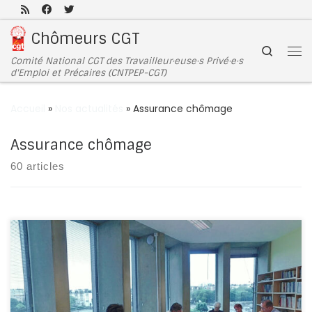
Passer au contenu
Chômeurs CGT
Search
Comité National CGT des Travailleur·euse·s Privé·e·s
d'Emploi et Précaires (CNTPEP-CGT)
Accueil
»
Nos actualités
»
Assurance chômage
Assurance chômage
60 articles
Du 1er au 3 septembre, une douzaine de camarades du
comité national des travailleurs et travailleuses privé.es