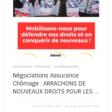
Suite à la dissolution de l’Assemblée nationale et grâce
aux batailles menées par la CGT et ses comités de
travailleurs […]
ASSURANCE CHÔMAGE
COMMUNIQUÉS
Négociations Assurance
Chômage : ARRACHONS DE
NOUVEAUX DROITS POUR LES …
Publié
21 octobre 2024
Mis à jour
22 octobre 2024