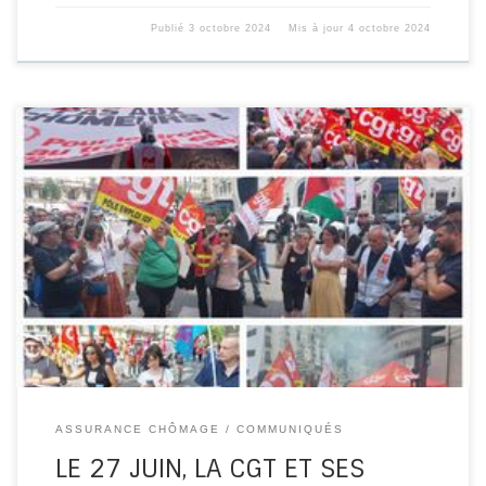
Publié
3 octobre 2024
Mis à jour
4 octobre 2024
Au nom du désendettement, le gouvernement s’apprête
à imposer une cinquième réforme assassine, sacrifiant
non seulement les droits des travailleurs […]
ASSURANCE CHÔMAGE
COMMUNIQUÉS
LE 27 JUIN, LA CGT ET SES