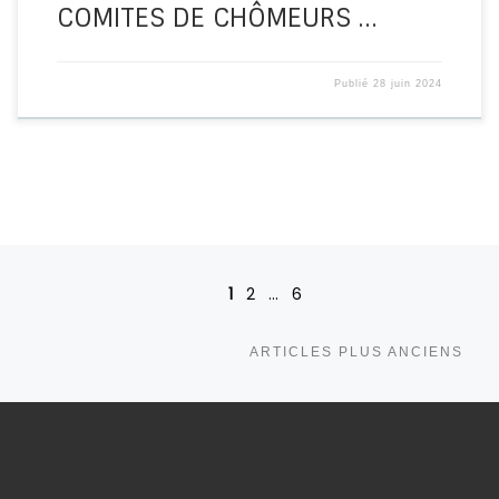
COMITES DE CHÔMEURS …
Publié
28 juin 2024
Navigation dans les articles
1
2
…
6
Ar
ARTICLES PLUS ANCIENS