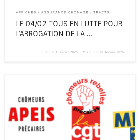
AFFICHES
ASSURANCE CHÔMAGE
TRACTS
LE 04/02 TOUS EN LUTTE POUR
L’ABROGATION DE LA …
Publié
4 février 2025
Mis à jour
24 février 2025
Malgré les magouilles de chiffres et en dépit des
radiations et des conditions d’accès dégradées, le
nombre d’inscrits à France […]