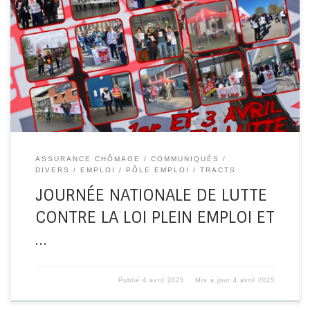
Jeudi 3 avril, les comités locaux des travailleuses et
travailleurs privé·es d’emploi et précaires se sont
mobilisés contre la loi […]
ASSURANCE CHÔMAGE
COMMUNIQUÉS
DIVERS
EMPLOI
PÔLE EMPLOI
TRACTS
JOURNÉE NATIONALE DE LUTTE
CONTRE LA LOI PLEIN EMPLOI ET
…
Publié
4 avril 2025
Mis à jour
4 avril 2025