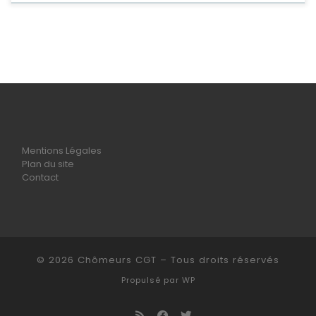
Mentions Légales
Plan du site
Contact
© 2026
Chômeurs CGT
– Tous droits réservés
Propulsé par
WP