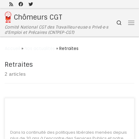
Passer au contenu
Chômeurs CGT
Search
Comité National CGT des Travailleur·euse·s Privé·e·s
d'Emploi et Précaires (CNTPEP-CGT)
Accueil
»
Nos actualités
»
Retraites
Retraites
2 articles
Dans la continuité des politiques libérales menées depuis
plus de 30 ans à l’encontre des Services Publics et notre