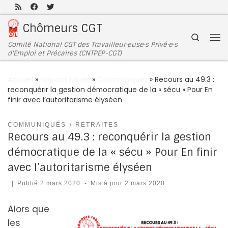
Passer au contenu
Chômeurs CGT
Search
Comité National CGT des Travailleur·euse·s Privé·e·s
d'Emploi et Précaires (CNTPEP-CGT)
Accueil
»
Nos actualités
»
Communiqués
»
Recours au 49.3 :
reconquérir la gestion démocratique de la « sécu » Pour En
finir avec l’autoritarisme élyséen
COMMUNIQUÉS
RETRAITES
Recours au 49.3 : reconquérir la gestion
démocratique de la « sécu » Pour En finir
avec l’autoritarisme élyséen
|
Publié
2 mars 2020
-
Mis à jour
2 mars 2020
Alors que
les