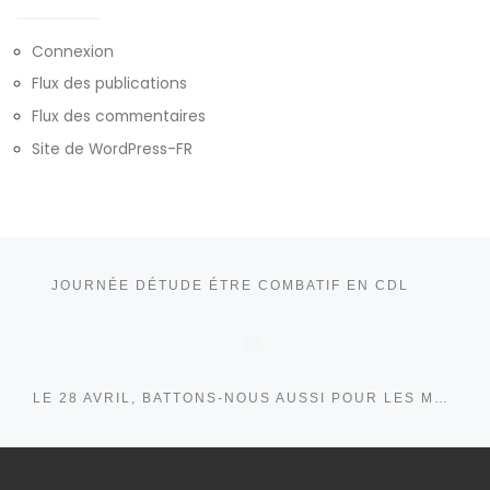
Connexion
Flux des publications
Flux des commentaires
Site de WordPress-FR
Parcourir les articles
Article précédent
JOURNÉE DÉTUDE ÉTRE COMBATIF EN CDL
RETOUR À LA LISTE DE
Ar
LE 28 AVRIL, BATTONS-NOUS AUSSI POUR LES MORTS SANS TRAVAIL !