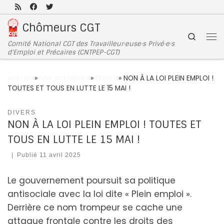
Passer au contenu
Chômeurs CGT
Search
Comité National CGT des Travailleur·euse·s Privé·e·s
d'Emploi et Précaires (CNTPEP-CGT)
Accueil
»
Nos actualités
»
Divers
»
NON À LA LOI PLEIN EMPLOI !
TOUTES ET TOUS EN LUTTE LE 15 MAI !
DIVERS
NON À LA LOI PLEIN EMPLOI ! TOUTES ET
TOUS EN LUTTE LE 15 MAI !
|
Publié
11 avril 2025
Le gouvernement poursuit sa politique
antisociale avec la loi dite « Plein emploi ».
Derrière ce nom trompeur se cache une
attaque frontale contre les droits des