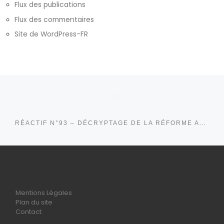
Flux des publications
Flux des commentaires
Site de WordPress-FR
Parcourir les articles
RETOUR À LA LISTE DE
Ar
RÉACTIF N°93 – DÉCRYPTAGE DE LA RÉFORME ASSURANCE-CHÔMAGE
Mentions Légales
Plan du site
Contact