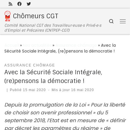
Passer au contenu
Chômeurs CGT
Search
Comité National CGT des Travailleur·euse·s Privé·e·s
d'Emploi et Précaires (CNTPEP-CGT)
Accueil
»
Nos actualités
»
Assurance chômage
»
Avec la
Sécurité Sociale Intégrale, (re)pensons la démocratie !
ASSURANCE CHÔMAGE
Avec la Sécurité Sociale Intégrale,
(re)pensons la démocratie !
|
Publié
15 mai 2020
-
Mis à jour
16 mai 2020
Depuis la promulgation de la Loi « Pour la liberté
de choisir son avenir professionnel » du 5
septembre 2018, l’Etat est en mesure de « définir
par décret les paramètres du régime » de