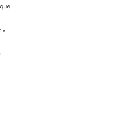
 que
r «
e