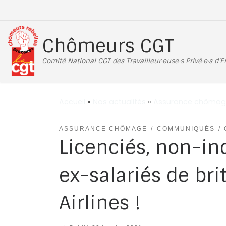
Passer au contenu
Chômeurs CGT
Comité National CGT des Travailleur·euse·s Privé·e·s d'
Accueil
»
Nos actualités
»
Assurance chômag
ASSURANCE CHÔMAGE
COMMUNIQUÉS
Licenciés, non-in
ex-salariés de bri
Airlines !