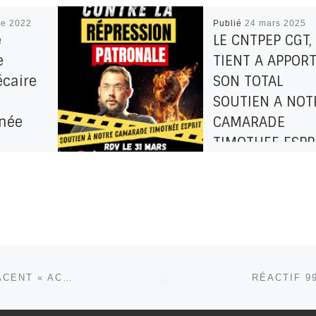
re 2022
Publié
24 mars 2025
e
LE CNTPEP CGT,
e
TIENT A APPOR
écaire
SON TOTAL
SOUTIEN A NOT
née
CAMARADE
TIMOTHEE ESPR
embre, la
les
Quinze jours seulem
rielles de
après le rendu du
 et
procès par la cour
us ne
d’appel de Pau qui
s
annule le licenciem
 du […]
de notre camarade
RETOUR À LA LISTE DE
[…]
DES NOUVELLES PRESTATIONS PRIVÉES REMPLACENT « ACTIV’EMPLOI »