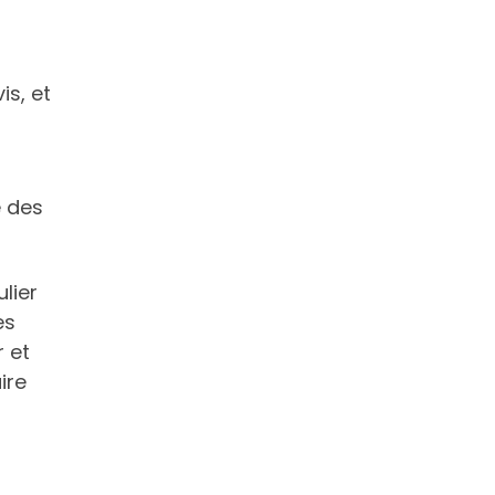
is, et
é des
lier
es
r et
ire