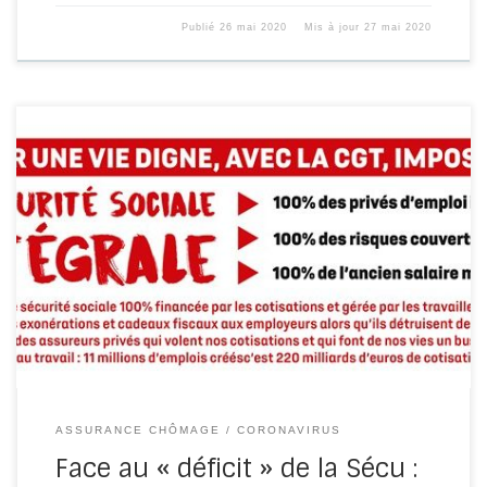
Publié
26 mai 2020
Mis à jour
27 mai 2020
Avec l’explosion du chômage partiel, la barre symbolique
des 10 millions de privés d’emploi a été franchie, il ne se
[…]
ASSURANCE CHÔMAGE
CORONAVIRUS
Face au « déficit » de la Sécu :