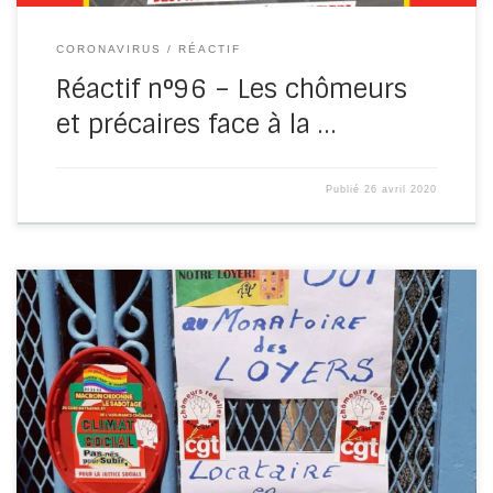
CORONAVIRUS
RÉACTIF
Réactif n°96 – Les chômeurs
et précaires face à la …
Publié
26 avril 2020
Samedi 25 Avril, le Comité National CGT des Travailleurs
Privés d’Emploi et précaires a organisé un évènement sur
le réseau […]