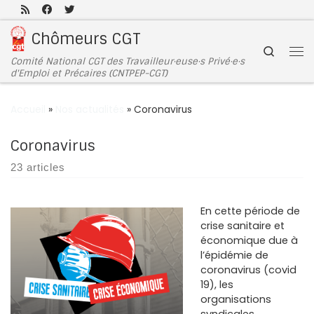
Passer au contenu
Chômeurs CGT
Search
Comité National CGT des Travailleur·euse·s Privé·e·s
d'Emploi et Précaires (CNTPEP-CGT)
Accueil
»
Nos actualités
»
Coronavirus
Coronavirus
23 articles
En cette période de
crise sanitaire et
économique due à
l’épidémie de
coronavirus (covid
19), les
organisations
syndicales,