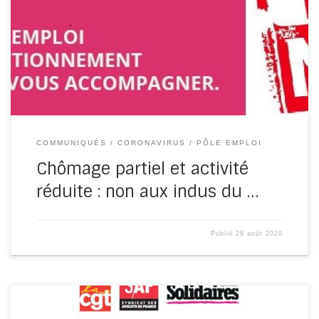
Selon les mêmes conditions de cumul entre une
allocation chômage et un revenu issu d’une activité
salariée réduite, il est […]
COMMUNIQUÉS
CORONAVIRUS
PÔLE EMPLOI
Chômage partiel et activité
réduite : non aux indus du …
Publié
29 août 2020