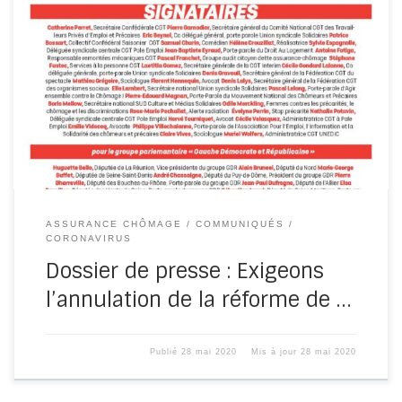
Note introductive Note CGT : Chômage et emploi depuis le
début du confinement Tribune – Assurance chômage :
l’heure est […]
ASSURANCE CHÔMAGE
COMMUNIQUÉS
CORONAVIRUS
Dossier de presse : Exigeons
l’annulation de la réforme de …
Publié
28 mai 2020
Mis à jour
28 mai 2020