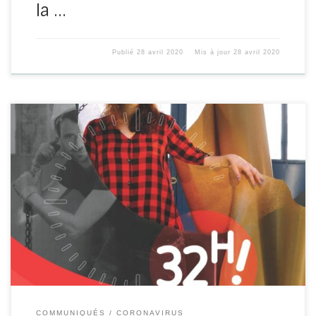
la …
Publié
28 avril 2020
Mis à jour
28 avril 2020
La DARES et Pôle-Emploi viennent de publier une analyse
de la situation sur le marché du travail durant la crise […]
COMMUNIQUÉS
CORONAVIRUS