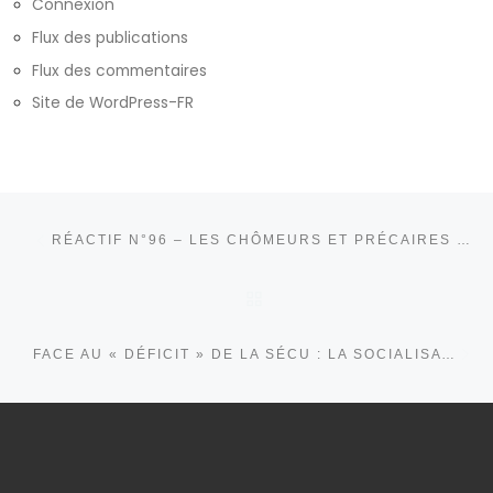
Connexion
Flux des publications
Flux des commentaires
Site de WordPress-FR
Parcourir les articles
Article précédent
RÉACTIF N°96 – LES CHÔMEURS ET PRÉCAIRES FACE À LA CRISE DU CORONAVIRUS
RETOUR À LA LISTE DE
Ar
FACE AU « DÉFICIT » DE LA SÉCU : LA SOCIALISATION DES DIVIDENDES EST UNE CARTE VITALE !