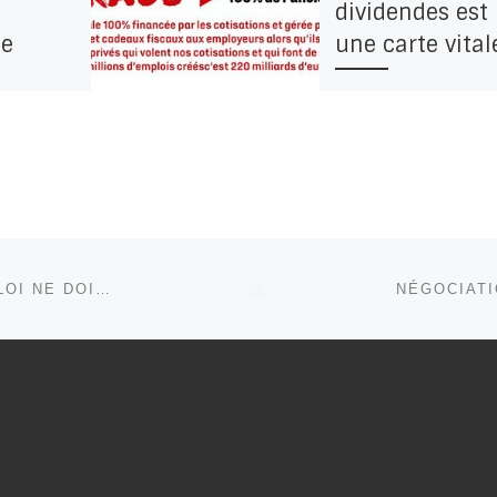
dividendes est
de
une carte vitale
-
Avec l’explosion du
chômage partiel, la
ation
barre symbolique de
es
millions de privés
emploi
d’emploi a été franc
il ne se passe pas […
es
nts
RETOUR À LA LISTE DE
CARSAT – FRANCE TRAVAIL : LES PRIVÉS D’EMPLOI NE DOIVENT PAS PAYER LES POTS CASSÉS !
ifestation
n finir
e, les
t la
ombre de
 ne