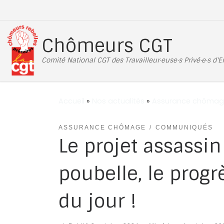
Passer au contenu
Chômeurs CGT
Comité National CGT des Travailleur·euse·s Privé·e·s d'
Accueil
»
Nos actualités
»
Assurance chômag
ASSURANCE CHÔMAGE
COMMUNIQUÉS
Le projet assassin 
poubelle, le progrè
du jour !