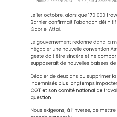
|
Publié
3 octobre 2024
-
Mis à jour
4 octobre 20
Le 1er octobre, alors que 170 000 trava
Barnier confirmait l’abandon définit
Gabriel Attal.
Le gouvernement redonne donc la ma
négocier une nouvelle convention As
geste doit être sincère et ne compor
supposerait de nouvelles baisses de d
Décaler de deux ans ou supprimer la p
indemnisés plus longtemps impacterai
CGT et son comité national de travail
question !
Nous exigeons, à l’inverse, de mettre 