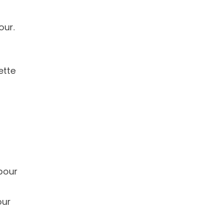
our.
ette
pour
our