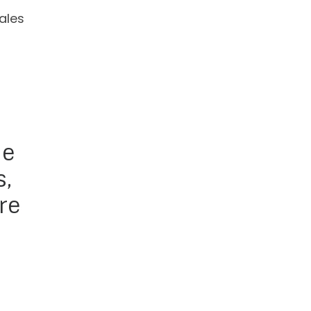
ales
le
s,
re