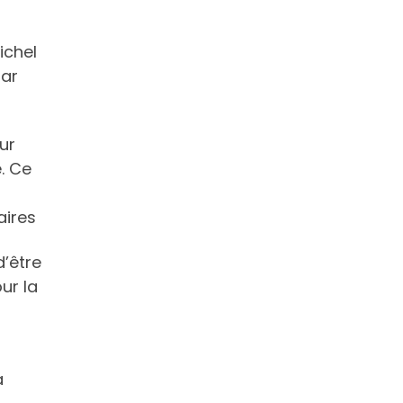
ichel
par
ur
. Ce
aires
d’être
ur la
a