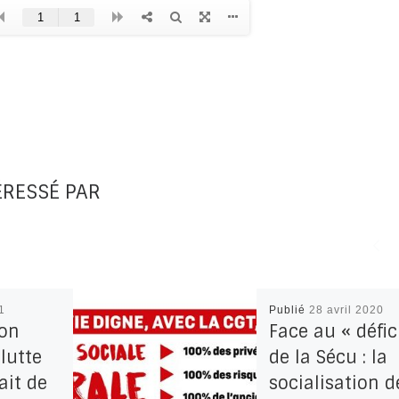
ÉRESSÉ PAR
1
Publié
28 avril 2020
 on
Face au « défic
 lutte
de la Sécu : la
ait de
socialisation d