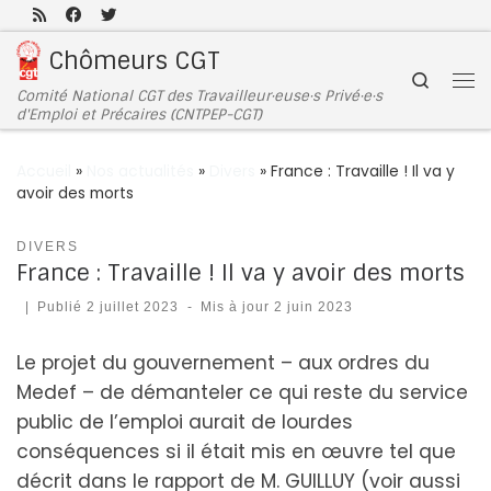
Passer au contenu
Chômeurs CGT
Search
Comité National CGT des Travailleur·euse·s Privé·e·s
d'Emploi et Précaires (CNTPEP-CGT)
Accueil
»
Nos actualités
»
Divers
»
France : Travaille ! Il va y
avoir des morts
DIVERS
France : Travaille ! Il va y avoir des morts
|
Publié
2 juillet 2023
-
Mis à jour
2 juin 2023
Le projet du gouvernement – aux ordres du
Medef – de démanteler ce qui reste du service
public de l’emploi aurait de lourdes
conséquences si il était mis en œuvre tel que
décrit dans le rapport de M. GUILLUY (voir aussi