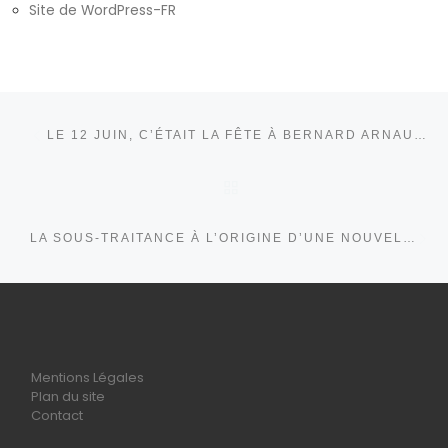
Site de WordPress-FR
Parcourir les articles
Article précédent
LE 12 JUIN, C’ÉTAIT LA FÊTE À BERNARD ARNAULT !
RETOUR À LA LISTE DE
Ar
LA SOUS-TRAITANCE À L’ORIGINE D’UNE NOUVELLE FUITE DE DONNÉES À PÔLE-EMPLOI !
Mentions Légales
Plan du site
Contact