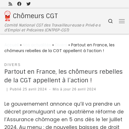
Passer au contenu
Chômeurs CGT
Search
Comité National CGT des Travailleur·euse·s Privé·e·s
d'Emploi et Précaires (CNTPEP-CGT)
Accueil
»
Nos actualités
»
Divers
»
Partout en France, les
chômeurs rebelles de la CGT appellent à l’action !
DIVERS
Partout en France, les chômeurs rebelles
de la CGT appellent à l’action !
|
Publié
25 avril 2024
-
Mis à jour
26 avril 2024
Le gouvernement annonce qu’il va prendre un
décret promulguant une quatrième réforme de
l’Assurance chômage en 5 ans dès le 1er juillet
2024. Au menu : de nouvelles baisses de droit