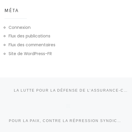
MÉTA
Connexion
Flux des publications
Flux des commentaires
Site de WordPress-FR
Parcourir les articles
Article précédent
LA LUTTE POUR LA DÉFENSE DE L’ASSURANCE-CHÔMAGE EST CELLE DE TOUS LES TRAVAILLEURS !
RETOUR À LA LISTE DE
Ar
POUR LA PAIX, CONTRE LA RÉPRESSION SYNDICALE : TOUS DANS LA RUE LE 1ER MAI !