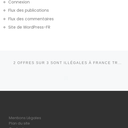
Connexion
Flux des publications
Flux des commentaires
Site de WordPress-FR
Parcourir les articles
Article précédent
2 OFFRES SUR 3 SONT ILLÉGALES À FRANCE TRAVAIL ! STOP AU MÉPRIS : NOUS VOULONS UNE ÉTUDE INDÉPENDANTE !
RETOUR À LA LISTE DE
Mentions Légales
Plan du site