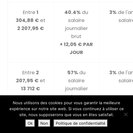
Entre
1
40.4%
du
3%
de l'a
304,88 €
et
salaire
salair
2 207,95 €
journalier
brut
+ 12,05 € PAR
JOUR
Entre
2
57%
du
3%
de l'a
207,95 €
et
salaire
salair
13 712 €
journalier
brut
Nous utilisons des cookies pour vous garantir la meilleure
expérience sur notre site web. Si vous continuez à utiliser ce
site, nous supposerons que vous en êtes satisfait.
Ok
Non
Politique de confidentialité