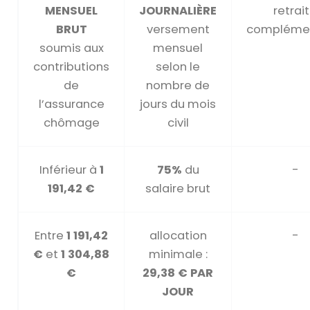
MENSUEL
JOURNALIÈRE
retrai
BRUT
versement
complémen
soumis aux
mensuel
contributions
selon le
de
nombre de
l’assurance
jours du mois
chômage
civil
Inférieur à
1
75%
du
-
191,42 €
salaire brut
Entre
1 191,42
allocation
-
€
et
1 304,88
minimale :
€
29,38 € PAR
JOUR