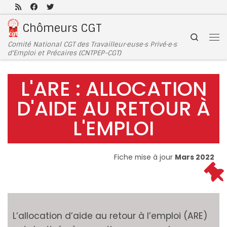
Passer au contenu
Chômeurs CGT
Search
Comité National CGT des Travailleur·euse·s Privé·e·s
d'Emploi et Précaires (CNTPEP-CGT)
L'ARE : ALLOCATION
D'AIDE AU RETOUR À
L'EMPLOI
Fiche mise à jour
Mars 2022
L’allocation d’aide au retour à l’emploi (ARE)