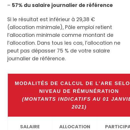
–
57% du salaire journalier de référence
Si le résultat est inférieur à 29,38 €
(allocation minimale), Pôle emploi retient
l’allocation minimale comme montant de
l’allocation. Dans tous les cas, l’allocation ne
peut pas dépasser 75 % de votre salaire
journalier de référence.
MODALITÉS DE CALCUL DE L’ARE SELO
NIVEAU DE RÉMUNÉRATION
(MONTANTS INDICATIFS AU 01 JANVI
2021)
SALAIRE
ALLOCATION
PARTICIP