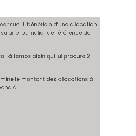
ensuel. Il bénéficie d’une allocation
 salaire journalier de référence de
vail à temps plein qui lui procure 2
mine le montant des allocations à
pond à :