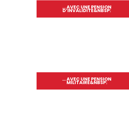
... AVEC UNE PENSION
D’INVALIDITÉ&NBSP:
... AVEC UNE PENSION
MILITAIRE&NBSP: