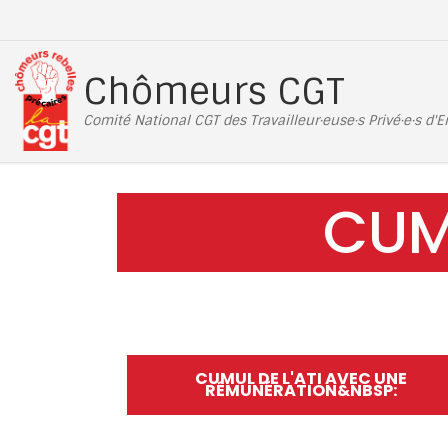
Passer au contenu
Chômeurs CGT
Comité National CGT des Travailleur·euse·s Privé·e·s d'
CUM
CUMUL DE L'ATI AVEC UNE
RÉMUNÉRATION&NBSP: