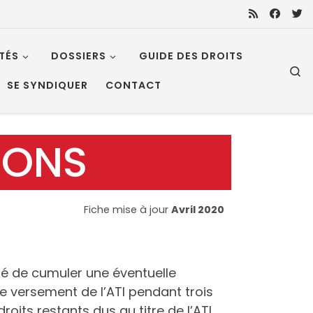
TÉS
DOSSIERS
GUIDE DES DROITS
S
SE SYNDIQUER
CONTACT
IONS
Fiche mise à jour
Avril 2020
ité de cumuler une éventuelle
e versement de l’ATI pendant trois
oits restants dus au titre de l’ATI.