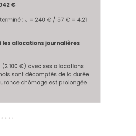
042 €
erminé : J = 240 € / 57 € = 4,21
es allocations journalières
 (2 100 €) avec ses allocations
 mois sont décomptés de la durée
’Assurance chômage est prolongée