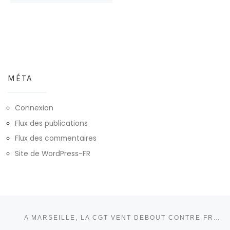
MÉTA
Connexion
Flux des publications
Flux des commentaires
Site de WordPress-FR
Parcourir les articles
Article précédent
A MARSEILLE, LA CGT VENT DEBOUT CONTRE FRANCE TRAVAIL !