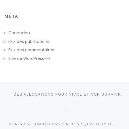
MÉTA
Connexion
Flux des publications
Flux des commentaires
Site de WordPress-FR
Parcourir les articles
Article précédent
DES ALLOCATIONS POUR VIVRE ET NON SURVIVRE : ABANDON DU PROJET, ANNULATION DE LA RÉFORME ASSASSINE
RETOUR À LA LISTE DE
Ar
NON À LA CRIMINALISATION DES SQUATTERS DE LOCAUX VIDES ET DES LOCATAIRES EN DIFFICULTÉ