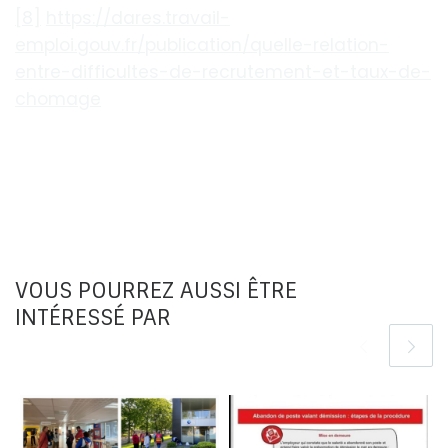
[8]
https://dares.travail-
emploi.gouv.fr/publication/quelle-relation-
entre-difficultes-de-recrutement-et-taux-de-
chomage
VOUS POURREZ AUSSI ÊTRE
INTÉRESSÉ PAR