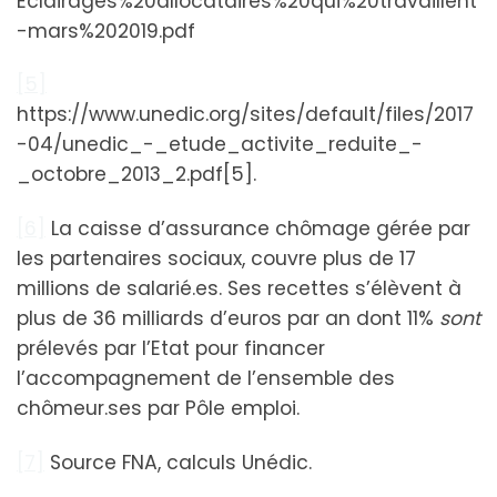
Eclairages%20allocataires%20qui%20travaillent
-mars%202019.pdf
[5]
https://www.unedic.org/sites/default/files/2017
-04/unedic_-_etude_activite_reduite_-
_octobre_2013_2.pdf[5].
[6]
La caisse d’assurance chômage gérée par
les partenaires sociaux, couvre plus de 17
millions de salarié.es. Ses recettes s’élèvent à
plus de 36 milliards d’euros par an dont 11%
sont
prélevés par l’Etat pour financer
l’accompagnement de l’ensemble des
chômeur.ses par Pôle emploi.
[7]
Source FNA, calculs Unédic.