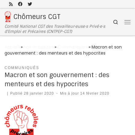
Passer au contenu
Chômeurs CGT
Search
Comité National CGT des Travailleur·euse·s Privé·e·s
d'Emploi et Précaires (CNTPEP-CGT)
Accueil
»
Nos actualités
»
Communiqués
»
Macron et son
gouvernement : des menteurs et des hypocrites
COMMUNIQUÉS
Macron et son gouvernement : des
menteurs et des hypocrites
|
Publié
28 janvier 2020
-
Mis à jour
14 février 2020