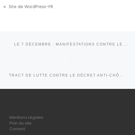
Site de WordPress-FR
Parcourir les articles
Article précédent
LE 7 DÉCEMBRE : MANIFESTATIONS CONTRE LE CHÔMAGE ET LA PRÉCARITÉ
RETOUR À LA LISTE DE
Ar
TRACT DE LUTTE CONTRE LE DÉCRET ANTI-CHÔMEUR
Mentions Légales
Plan du site
Contact