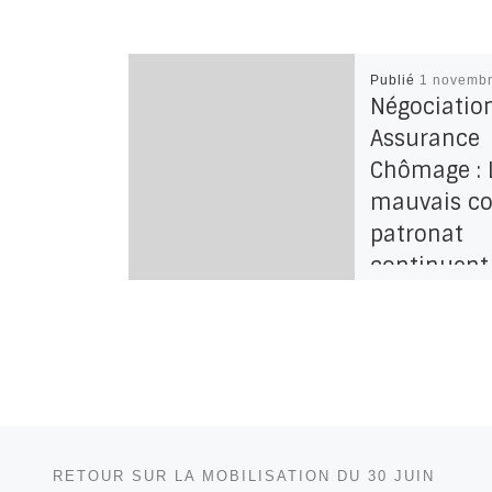
Publié
1 novemb
Négociatio
Assurance
Chômage : 
mauvais c
patronat
continuent
l’heure est 
mobilisati
générale !
Le Mardi 29 oct
tenue la deuxi
Parcourir les articles
Article précédent
séance de négo
RETOUR SUR LA MOBILISATION DU 30 JUIN