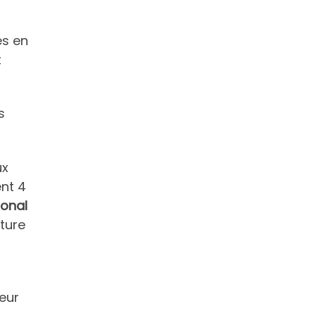
es en
t
s
ux
ent 4
ional
rture
leur