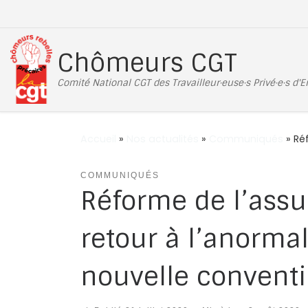
Passer au contenu
Chômeurs CGT
Comité National CGT des Travailleur·euse·s Privé·e·s d'
Accueil
»
Nos actualités
»
Communiqués
»
Ré
COMMUNIQUÉS
Réforme de l’ass
retour à l’anorma
nouvelle convent