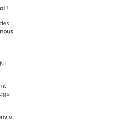
i !
 des
 nous
qui
ant
tage
ons à