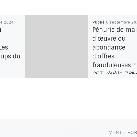
re 2024
Publié
6 septembre 20
n
Pénurie de ma
d’œuvre ou
Les
abondance
oups du
d’offres
frauduleuses ?
,
CGT révèle 76
à la
d’offres
on
mensongères 
Pôle-Emploi !
obre s’est
Depuis Juin, tous les 
ème
à la télévision, à la r
ciation
dans les journaux : o
RETOUR À LA LISTE DE