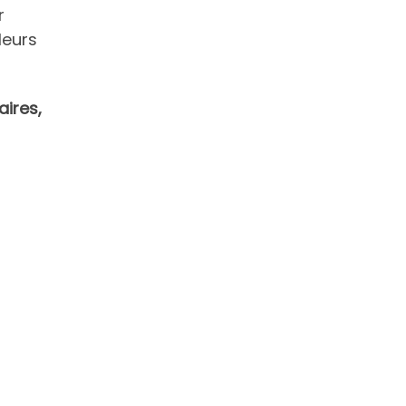
r
leurs
aires,