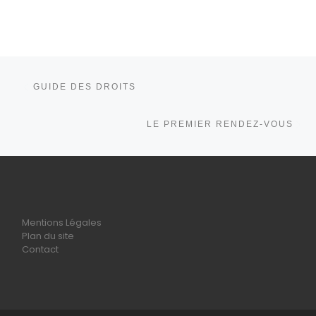
Parcourir les articles
Article précédent
GUIDE DES DROITS
Ar
LE PREMIER RENDEZ-VOUS
Mentions Légales
Plan du site
Contact