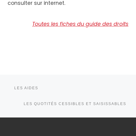
consulter sur internet.
Toutes les fiches du guide des droits
Parcourir les articles
Article précédent
LES AIDES
Ar
LES QUOTITÉS CESSIBLES ET SAISISSABLES