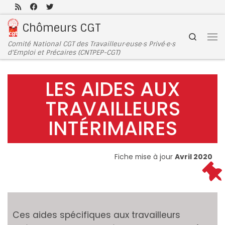
Passer au contenu
Chômeurs CGT
Search
Comité National CGT des Travailleur·euse·s Privé·e·s
d'Emploi et Précaires (CNTPEP-CGT)
LES AIDES AUX
TRAVAILLEURS
INTÉRIMAIRES
Fiche mise à jour
Avril 2020
Ces aides spécifiques aux travailleurs