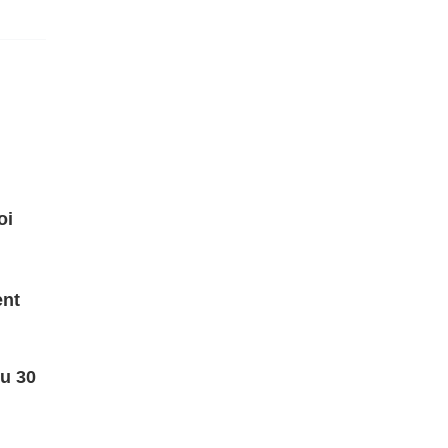
oi
ent
du 30