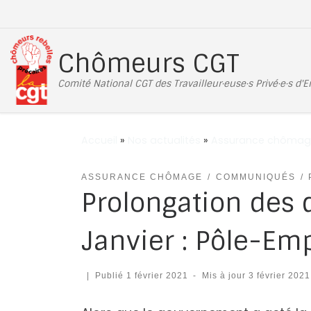
Passer au contenu
Chômeurs CGT
Comité National CGT des Travailleur·euse·s Privé·e·s d'
Accueil
»
Nos actualités
»
Assurance chômag
ASSURANCE CHÔMAGE
COMMUNIQUÉS
Prolongation des
Janvier : Pôle-Em
|
Publié
1 février 2021
-
Mis à jour
3 février 2021