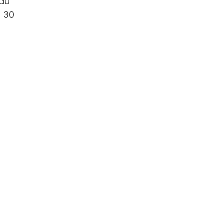
’au
u 30