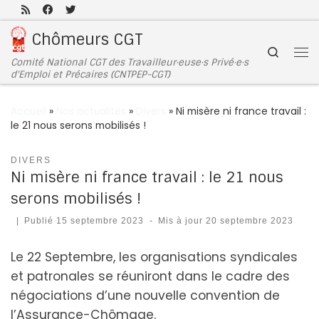
Passer au contenu
Chômeurs CGT
Search
Comité National CGT des Travailleur·euse·s Privé·e·s
d'Emploi et Précaires (CNTPEP-CGT)
Accueil
»
Nos actualités
»
Divers
»
Ni misère ni france travail :
le 21 nous serons mobilisés !
DIVERS
Ni misère ni france travail : le 21 nous
serons mobilisés !
|
Publié
15 septembre 2023
-
Mis à jour
20 septembre 2023
Le 22 Septembre, les organisations syndicales
et patronales se réuniront dans le cadre des
négociations d’une nouvelle convention de
l’Assurance-Chômage.