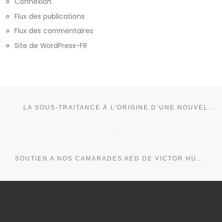
Connexion
Flux des publications
Flux des commentaires
Site de WordPress-FR
Parcourir les articles
Article précédent
LA SOUS-TRAITANCE À L’ORIGINE D’UNE NOUVELLE FUITE DE DONNÉES À PÔLE-EMPLOI !
RETOUR À LA LISTE DE
Ar
SOUTIEN A NOS CAMARADES AED DE VICTOR HUGO