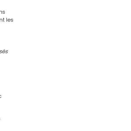
ns
nt les
sés
c
s