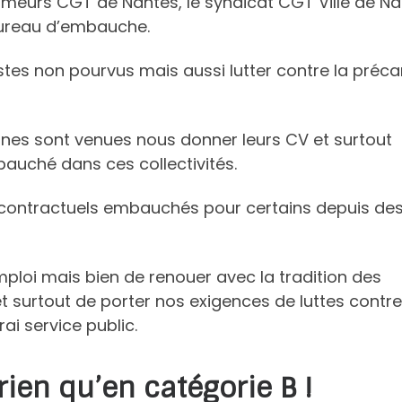
ômeurs CGT de Nantes, le syndicat CGT Ville de N
bureau d’embauche.
ostes non pourvus mais aussi lutter contre la préca
onnes sont venues nous donner leurs CV et surtout
bauché dans ces collectivités.
contractuels embauchés pour certains depuis de
mploi mais bien de renouer avec la tradition des
t surtout de porter nos exigences de luttes contre
ai service public.
ien qu’en catégorie B !