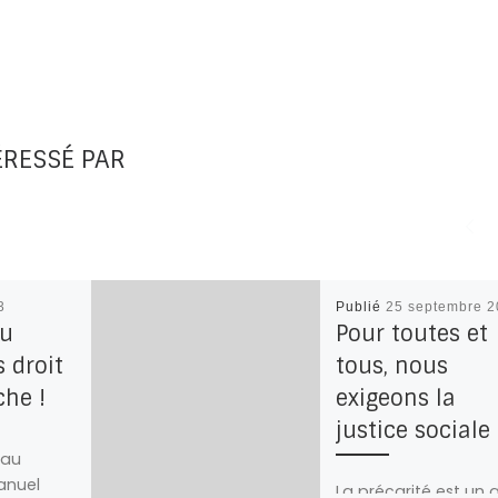
ÉRESSÉ PAR
3
Publié
25 septembre 
du
Pour toutes et
s droit
tous, nous
che !
exigeons la
justice sociale 
 au
anuel
La précarité est un 