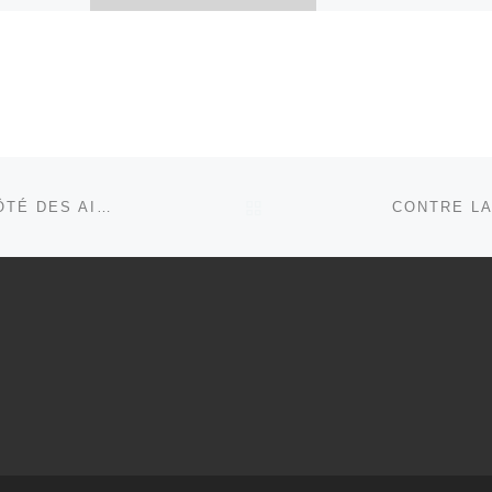
ministre
central du combat 
en Août
mène le capitalism
e de
pour imposer ses
s
logiques prédatrices
le-Emploi
inégalitaires au bén
]
des […]
RETOUR À LA LISTE DE
LE 23 SEPTEMBRE : LES COMITÉS LOCAUX AU CÔTÉ DES AIDES À DOMICILES !