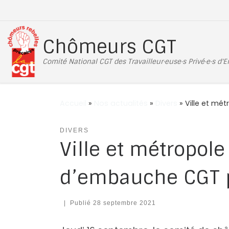
Passer au contenu
Chômeurs CGT
Comité National CGT des Travailleur·euse·s Privé·e·s d'
Accueil
»
Nos actualités
»
Divers
»
Ville et mé
DIVERS
Ville et métropol
d’embauche CGT p
|
Publié
28 septembre 2021