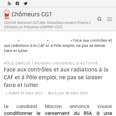
Passer au contenu
Chômeurs CGT
Search
Comité National CGT des Travailleur·euse·s Privé·e·s
d'Emploi et Précaires (CNTPEP-CGT)
Accueil
»
Nos actualités
»
Pôle Emploi
»
Face aux contrôles et
aux radiations à la CAF et à Pôle emploi, ne pas se laisser
faire et lutter
PÔLE EMPLOI
REVENU UNIVERSEL D'ACTIVITÉ
Face aux contrôles et aux radiations à la
CAF et à Pôle emploi, ne pas se laisser
faire et lutter
|
Publié
25 mars 2022
-
Mis à jour
30 mars 2022
Le candidat Macron annonce vouloir
conditionner le versement du RSA à une