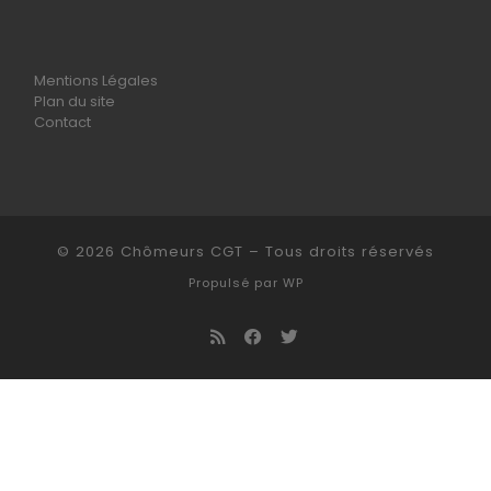
Mentions Légales
Plan du site
Contact
© 2026
Chômeurs CGT
– Tous droits réservés
Propulsé par
WP