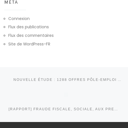
MÉTA
Connexion
Flux des publications
Flux des commentaires
Site de WordPress-FR
Parcourir les articles
Article précédent
NOUVELLE ÉTUDE : 1288 OFFRES PÔLE-EMPLOI ANALYSÉES PAR LA CGT !
RETOUR À LA LISTE DE
Ar
[RAPPORT] FRAUDE FISCALE, SOCIALE, AUX PRESTATIONS SOCIALES : NE PAS SE TROMPER DE CIBLE