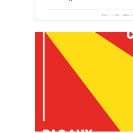
Publié
5 décembre 
Montreuil, le 4 Novembre 2019 La chasse aux tr
et précaires s’intensifie : amplifions la lutte !