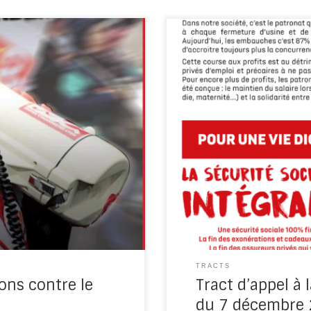
: Manifestations contre le
11 MILLIONS DE TRAVAILLEUR
iale […]
précarité, il faut en finir ! 
TRACTS
ons contre le
Tract d’appel à 
du 7 décembre