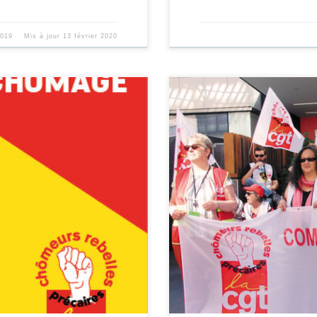
2019
Mis à jour
13 février 2020
availleurs privés d’emploi
Urgence sociale : la CGT ex
 Au 1er Novembre : […]
l’occasion d’une réunion du 