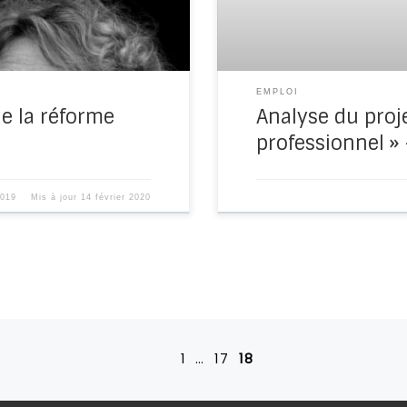
EMPLOI
e la réforme
Analyse du proje
professionnel » 
2019
Mis à jour
14 février 2020
1
…
17
18