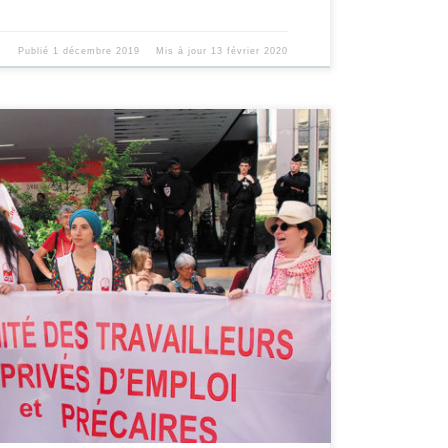
Publié
1 décembre 2019
Mis à jour
13 février 2020
ige 10 euros de plus par jour et par chômeur A
Conseil […]