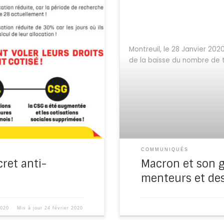
rnement et les patrons
miner le chômage dont ils
Montreuil, le 28 Janvier 202
sées vont réduire le
de la baisse du nombre de tr
% pour ceux qui restent.
COMMUNIQUÉS
ret anti-
Macron et son 
menteurs et des
2020
Mis à jour
24 février 2020