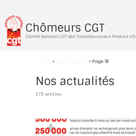
Passer au contenu
Chômeurs CGT
Comité National CGT des Travailleur·euse·s Privé·e·s d'
Accueil
»
Nos actualités
»
Page 18
Nos actualités
178 articles