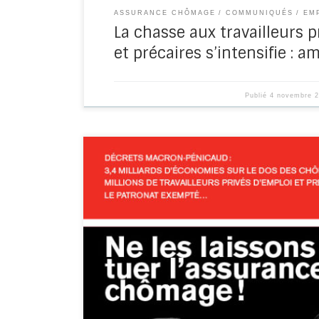
ASSURANCE CHÔMAGE
COMMUNIQUÉS
EM
La chasse aux travailleurs p
et précaires s’intensifie : a
Publié
4 novembre 
Août 2019 Au sommaire : – L’édito de Camille
du CNTPEP sur la lutte contre la […]