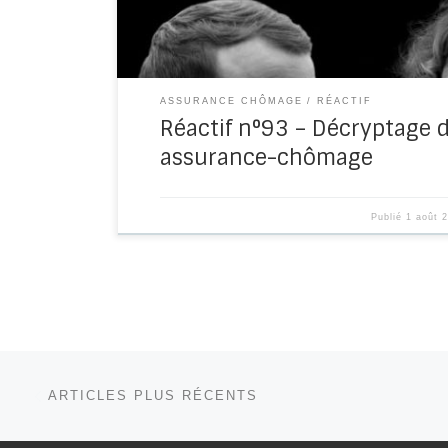
ASSURANCE CHÔMAGE
RÉACTIF
Réactif n°93 – Décryptage d
assurance-chômage
Publié
1 août 
Navigation dans les articles
Articles plus récents
ARTICLES PLUS RÉCENTS