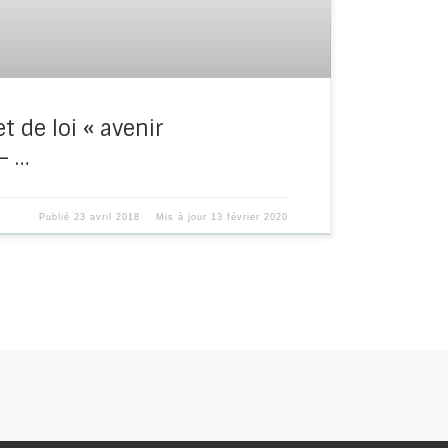
t de loi « avenir
– …
Publié
23 avril 2018
Mis à jour
13 février 2020