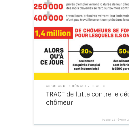
En détruisant l’assurance-chômage, le gouve
préfèrent éliminer les chômeurs plutôt qu’éli
sont responsables ! Les nouvelles règles impo
montant de l’allocation chômage de 30% à 50
ASSURANCE CHÔMAGE
TRACTS
TRACT de lutte contre le déc
chômeur
Publié
15 février 