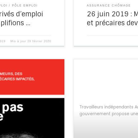
PLOI
PÔLE EMPLOI
ASSURANCE CHÔMAGE
rivés d’emploi
26 juin 2019 : 
mplifions …
et précaires de
2019
Mis à jour
29 février 2020
, membre du Bureau National
Travailleurs indépendants Ar
gouvernement propose une «